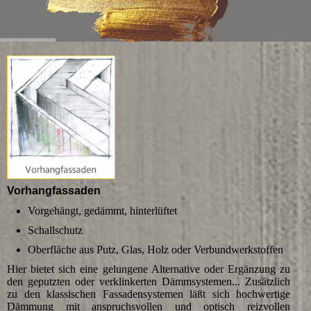
Vorhangfassaden
Vorgehängt, gedämmt, hinterlüftet
Schallschutz
Oberfläche aus Putz, Glas, Holz oder Verbundwerkstoffen
Hier bietet sich eine gelungene Alternative oder Ergänzung zu
den geputzten oder verklinkerten Dämmsystemen... Zusätzlich
zu den klassischen Fassadensystemen läßt sich hochwertige
Dämmung mit anspruchsvollen und optisch reizvollen