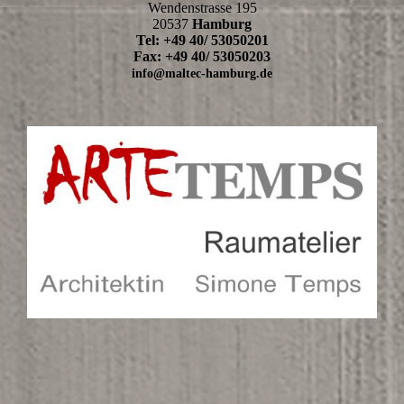
Wendenstrasse 195
20537
Hamburg
Tel: +49 40/ 53050201
Fax: +49 40/ 53050203
info@maltec-hamburg.de